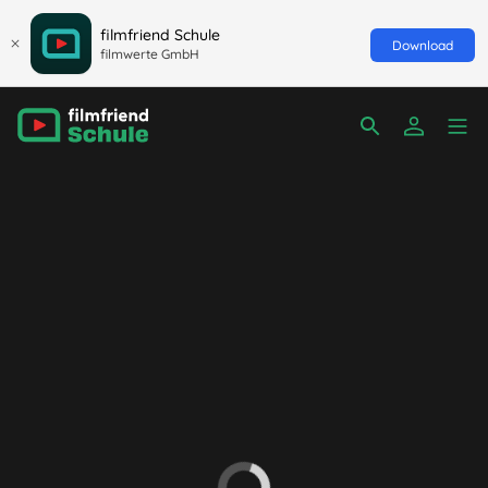
filmfriend Schule
Download
filmwerte GmbH