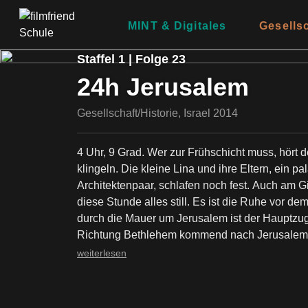
MINT & Digitales
Gesells
Staffel 1 | Folge 23
24h Jerusalem
Gesellschaft/Historie, Israel 2014
4 Uhr, 9 Grad. Wer zur Frühschicht muss, hört
klingeln. Die kleine Lina und ihre Eltern, ein palästinensisch-deutsches
Architektenpaar, schlafen noch fest. Auch am Gilo Checkpoint ist zu um
diese Stunde alles still. Es ist die Ruhe vor d
durch die Mauer um Jerusalem ist der Hauptzuga
Richtung Bethlehem kommend nach Jerusalem w
an einer Hauptroute für Pilger und Touristen. D
weiterlesen
Übergang auch "Bethlehem Checkpoint" genann
auch an jedem Tag auch Tausende palästinensi
Jerusalem. Sie kommen als Einpendler aus de