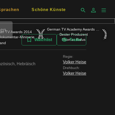
Sprachen
Schöne Künste
len
German TV Academy Awards 2014 Bester 
German TV Academy Awards 2014
TV Awards 2014 Beste Dokumentar-Miniserie
an TV Awards 2014
Bester Produzent
Dokumentar-Miniserie
Watchlist
Thomas Kufus
Trailer
Land
Regie:
Volker Heise
nzösisch
,
Hebräisch
Drehbuch:
Volker Heise