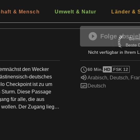
chaft & Mensch
Umwelt & Natur
Länder & 
Folge abspie
German 
Germ
Beste 
Nicht verfügbar in Ihrem 
 demnächst den Wecker
60 Min.
HD
FSK 12
Sprache:
Arabisch
,
Deutsch
,
Fra
Untertitel:
Deutsch
em Sturm. Diese Passage
ng für alle, die aus
ollen. Der Zugang liegt
eshalb wird dieser
t. Über ihn gelangen
scher Arbeiter nach
m Westjordanland. Aus