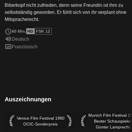
Biberkopf nicht zufrieden, denn seine Freundin ist ihm zu
selbstständig geworden. Er fühlt sich von ihr verplant ohne
Mitspracherecht.
weiterlesen
60 Min.
HD
FSK 12
Sprache:
Deutsch
Untertitel:
Französisch
Auszeichnungen
Munich Film Festival 19
Munich Film Festival 1
Venice Film Festival 1980 OCIC-Sonderpreis
Venice Film Festival 1980
Bester Schauspieler
OCIC-Sonderpreis
Günter Lamprecht