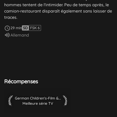
hommes tentent de l'intimider. Peu de temps après, le
camion-restaurant disparaît également sans laisser de
traces.
Voir plus
29 min
SD
FSK 6
Audio :
Allemand
Récompenses
German Children's-Film & TV-Festival 2003 Meilleure série T
German Children's-Film & TV-Festival 2003
Meilleure série TV