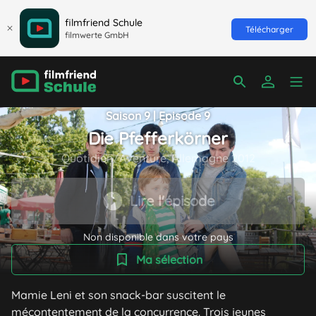
filmfriend Schule
Télécharger
filmwerte GmbH
Saison 9 | Episode 9
Die Pfefferkörner
Quotidien/Aventure, Allemagne 2012
Lire l'épisode
Non disponible dans votre pays
Ma sélection
Mamie Leni et son snack-bar suscitent le
mécontentement de la concurrence. Trois jeunes