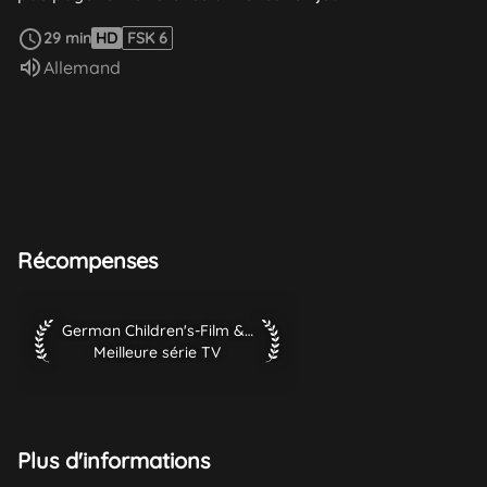
Voir plus
29 min
HD
FSK 6
Audio :
Allemand
Récompenses
German Children's-Film & TV-Festival 2003 Meilleure série T
German Children's-Film & TV-Festival 2003
Meilleure série TV
Plus d'informations