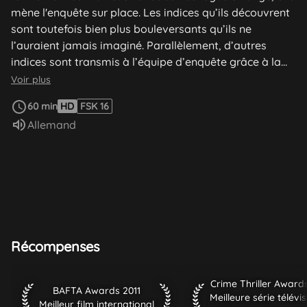
mène l'enquête sur place. Les indices qu’ils découvrent
sont toutefois bien plus bouleversants qu’ils ne
l’auraient jamais imaginé. Parallèlement, d’autres
indices sont transmis à l’équipe d’enquête grâce à la
localisation du téléphone portable qui a servi à
Voir plus
déclencher la bombe ayant tué le vétéran Grüner.
60 min
HD
FSK 16
Pendant ce temps, Buch, acculé, reçoit une aide
Audio :
Allemand
inattendue du ministre de la Défense Rossing.
Récompenses
Crime Thriller Awards 
Crime Thriller Awards
BAFTA Awards 2011 Meilleur film international
BAFTA Awards 2011
Meilleur film international