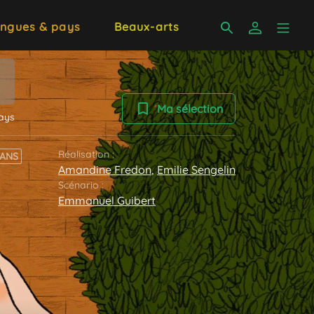
ngues & pays
Beaux-arts
Ma sélection
ays
Réalisation :
 ANS
Amandine Fredon
,
Emilie Sengelin
Scénario :
Emmanuel Guibert