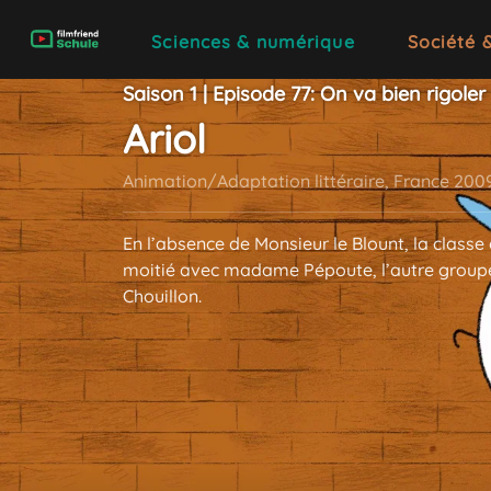
Sciences & numérique
Société 
Saison 1 | Episode 77: On va bien rigoler
Ariol
Animation/Adaptation littéraire, France 200
En l’absence de Monsieur le Blount, la classe 
moitié avec madame Pépoute, l’autre group
Chouillon.
Voir plus