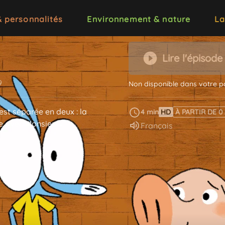
& personnalités
Environnement & nature
La
Lire l'épisode
9
Non disponible dans votre p
est séparée en deux : la
4 min
HD
À PARTIR DE 0
e avec Monsieur
Audio :
Français