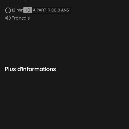
Voir plus
12 min
HD
À PARTIR DE 0 ANS
Audio :
Français
Plus d'informations