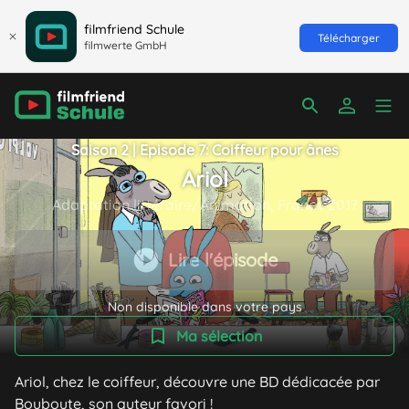
filmfriend Schule
Télécharger
filmwerte GmbH
Saison 2 | Episode 7: Coiffeur pour ânes
Ariol
Adaptation littéraire/Animation, France 2017
Lire l'épisode
Non disponible dans votre pays
Ma sélection
Ariol, chez le coiffeur, découvre une BD dédicacée par
Bouboute, son auteur favori !