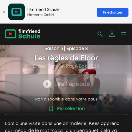
filmfriend Schule
Télécharger
filmwerte GmbH
Saison 3 | Episode 8
Les règles de Floor
Drôle/Famille, Pays-Bas 2020
Lire l'épisode
Non disponible dans votre pays
Ma sélection
Lors d'une visite dans une animalerie, Kees apprend
par mégarde le mot "caca" à un perroquet. Cela va