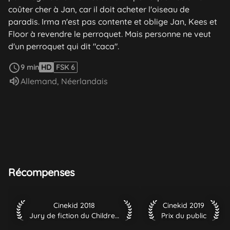
coûter cher à Jan, car il doit acheter l'oiseau de
paradis. Irma n'est pas contente et oblige Jan, Kees et
Floor à revendre le perroquet. Mais personne ne veut
d'un perroquet qui dit "caca".
Voir plus
9 min
HD
FSK 6
Audio :
Allemand
,
Néerlandais
Récompenses
Cinekid 2018 Jury de fiction du Children's Cupboard
Cinekid 2019 Prix du p
Cinekid 2018
Cinekid 2019
Jury de fiction du Children's Cupboard
Prix du public