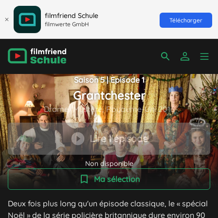
filmfriend Schule
Télécharger
filmwerte GmbH
Saison 5 | Episode 1
Grantchester
Drame/Mystère, Royaume-Uni 2016
Lire l'épisode
Non disponible
Ma sélection
Deux fois plus long qu'un épisode classique, le « spécial
Noël » de la série policière britannique dure environ 90