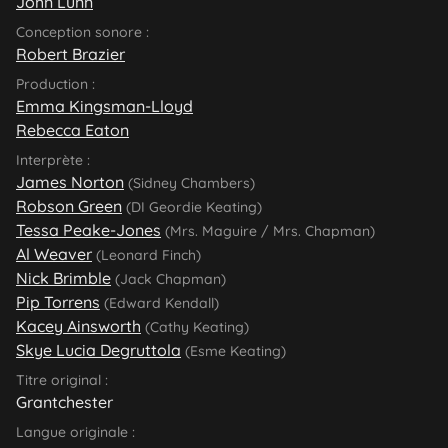
John Lunn
Conception sonore :
Robert Brazier
Production :
Emma Kingsman-Lloyd
Rebecca Eaton
Interprète :
James Norton
(Sidney Chambers)
Robson Green
(DI Geordie Keating)
Tessa Peake-Jones
(Mrs. Maguire / Mrs. Chapman)
Al Weaver
(Leonard Finch)
Nick Brimble
(Jack Chapman)
Pip Torrens
(Edward Kendall)
Kacey Ainsworth
(Cathy Keating)
Skye Lucia Degruttola
(Esme Keating)
Titre original :
Grantchester
Langue originale :