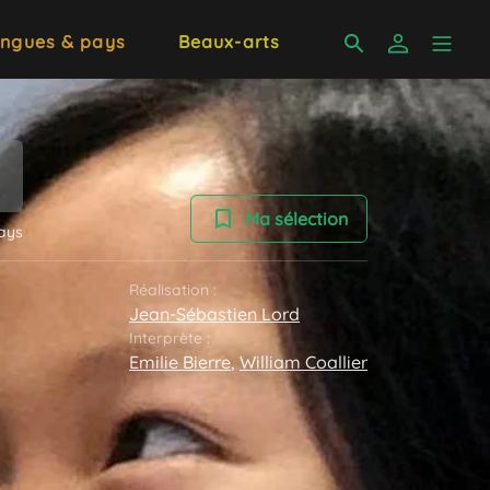
ngues & pays
Beaux-arts
Ma sélection
ays
Réalisation :
Jean-Sébastien Lord
Interprète :
Emilie Bierre
,
William Coallier