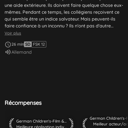
une aide extérieure. Ils doivent faire quelque chose eux-
mêmes. Pendant ce temps, les collégiens reçoivent ce
qui semble être un indice salvateur. Mais peuvent-ils
faire confiance à un inconnu ? Ils n'ont pas d'autre
choix. Il ne leur reste que quatre heures et chaque
Voir plus
seconde compte.
26 min
SD
FSK 12
Audio :
Allemand
Récompenses
German Children's-Fi
German Children's-Film & TV-Festival 2010 Meilleure réalisati
German Children's-Film & TV-Festival 2010
Meilleur acteur/ac
Meilleure réalisation individuelle / Innovation