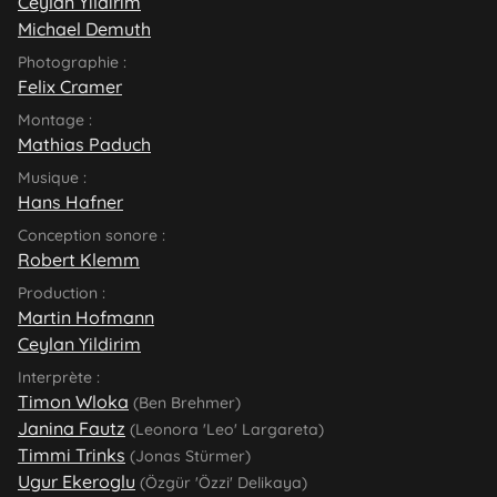
Ceylan Yildirim
Michael Demuth
Photographie :
Felix Cramer
Montage :
Mathias Paduch
Musique :
Hans Hafner
Conception sonore :
Robert Klemm
Production :
Martin Hofmann
Ceylan Yildirim
Interprète :
Timon Wloka
(Ben Brehmer)
Janina Fautz
(Leonora 'Leo' Largareta)
Timmi Trinks
(Jonas Stürmer)
Ugur Ekeroglu
(Özgür 'Özzi' Delikaya)