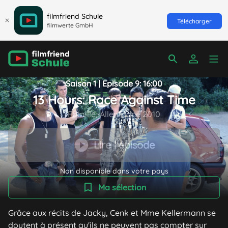
filmfriend Schule
Télécharger
filmwerte GmbH
Saison 1 | Episode 9: 16:00
13 Hours: Race Against Time
Famille, Allemagne 2010
Lire l'épisode
Non disponible dans votre pays
Ma sélection
Grâce aux récits de Jacky, Cenk et Mme Kellermann se
doutent à présent qu'ils ne peuvent pas compter sur