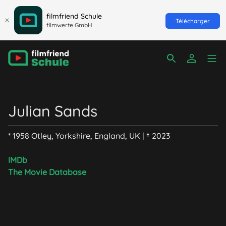
filmfriend Schule
Télécharger
filmwerte GmbH
Julian Sands
* 1958 Otley, Yorkshire, England, UK | † 2023
IMDb
Voir plus
The Movie Database