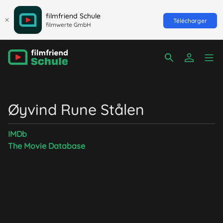
filmfriend Schule
Télécharger
filmwerte GmbH
Øyvind Rune Stålen
IMDb
The Movie Database