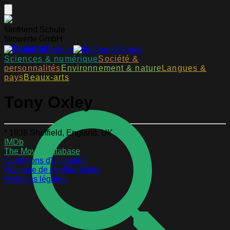
filmfriend Schule
filmwerte GmbH
Télécharger
Sciences & numérique
Société &
personnalités
Environnement & nature
Langues &
pays
Beaux-arts
Tony Oxley
* 1938 Sheffield, England, UK
IMDb
The Movie Database
Conditions d'utilisation
Politique de confidentialité
Mentions légales