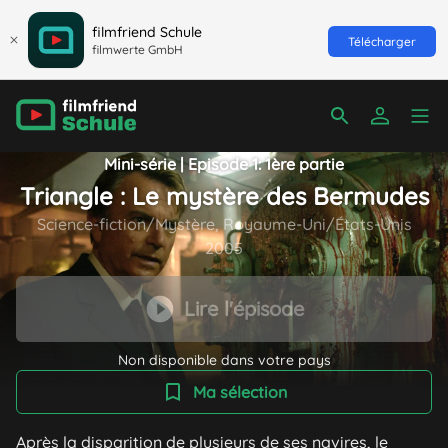
filmfriend Schule
Télécharger
filmwerte GmbH
Mini-série | Episode 1: 1ère partie
Triangle : Le mystère des Bermudes
Science-fiction/Mystère, Royaume-Uni/États-Unis
2005
Lire l'épisode
Non disponible dans votre pays
Ma sélection
Après la disparition de plusieurs de ses navires, le