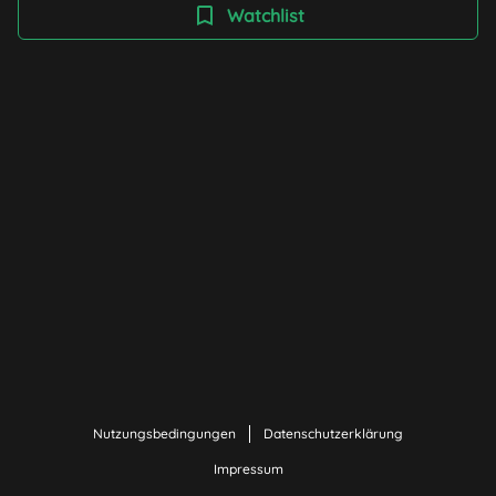
dass auch Filme einen großen Anteil an diesen
Watchlist
Unterrichtsfächern haben können: weil sie (etwas)
bewegen, und das nicht nur emotional. Die Filme dieser
Kollektion geben Anregung und wecken Inspiration für
kreative Konzepte.
Nutzungsbedingungen
Datenschutzerklärung
Impressum