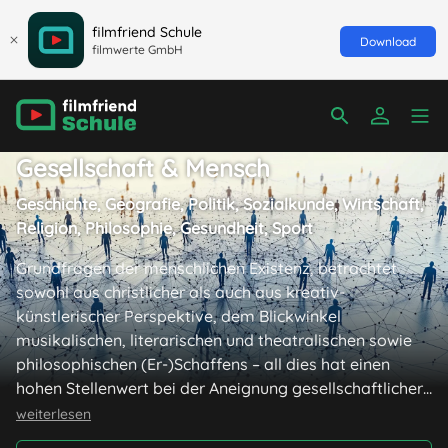
filmfriend Schule
Download
filmwerte GmbH
Gesellschaft & Mensch
Geschichte, Geografie, Politik, Sozialkunde, Wirtschaft,
Religion, Philosophie, Gesundheit, Sport
Grundfragen der menschlichen Existenz, betrachtet
sowohl aus christlicher als auch aus kreativ-
künstlerischer Perspektive, dem Blickwinkel
musikalischen, literarischen und theatralischen sowie
philosophischen (Er-)Schaffens – all dies hat einen
hohen Stellenwert bei der Aneignung gesellschaftlicher
Kompetenzen in der Schule. Nimmt man auch noch die
weiterlesen
Relevanz des Sportunterrichts hinzu, wird ersichtlich,