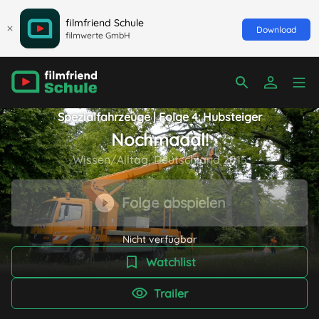
filmfriend Schule
Download
filmwerte GmbH
Spezialfahrzeuge | Folge 4: Hubsteiger
Nochmaaal!
Wissen/Alltag, Deutschland 2015
Folge abspielen
Nicht verfügbar
Watchlist
Trailer