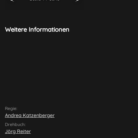
und Luis, seinen Eltern eine heile Familie vorzuspielen.
Weitere Informationen
Regie:
Andrea Katzenberger
Drehbuch:
Jörg Reiter