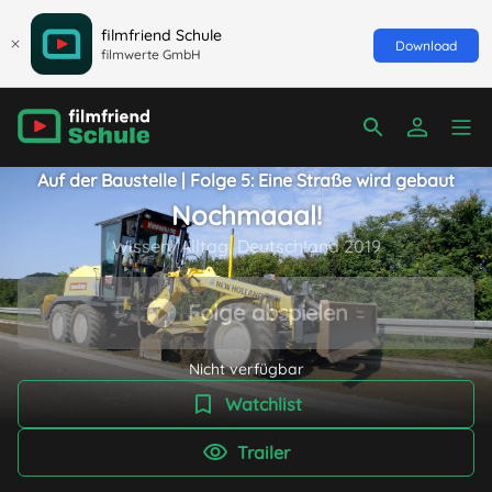
filmfriend Schule
Download
filmwerte GmbH
Auf der Baustelle | Folge 5: Eine Straße wird gebaut
Nochmaaal!
Wissen/Alltag, Deutschland 2019
Folge abspielen
Nicht verfügbar
Watchlist
Trailer