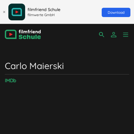
filmfriend Schule
Download
filmwerte GmbH
Carlo Maierski
IMDb