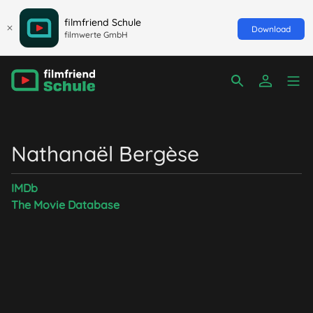
filmfriend Schule
Download
filmwerte GmbH
Nathanaël Bergèse
IMDb
The Movie Database