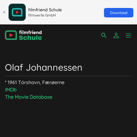
filmfriend Schule
Download
filmwerte GmbH
Olaf Johannessen
* 1961 Tórshavn, Færøerne
IMDb
The Movie Database