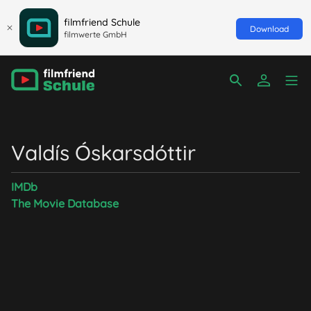
filmfriend Schule
Download
filmwerte GmbH
Valdís Óskarsdóttir
IMDb
The Movie Database