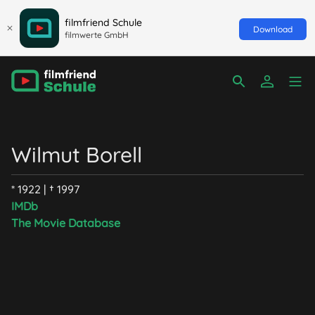
filmfriend Schule
Download
filmwerte GmbH
Wilmut Borell
* 1922 | † 1997
IMDb
The Movie Database