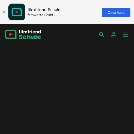
filmfriend Schule
Download
filmwerte GmbH