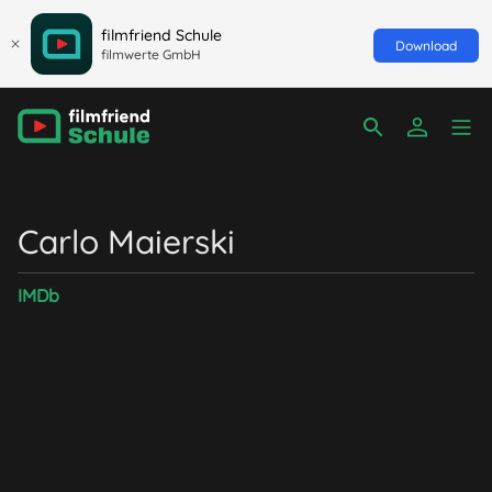
filmfriend Schule
Download
filmwerte GmbH
Carlo Maierski
IMDb